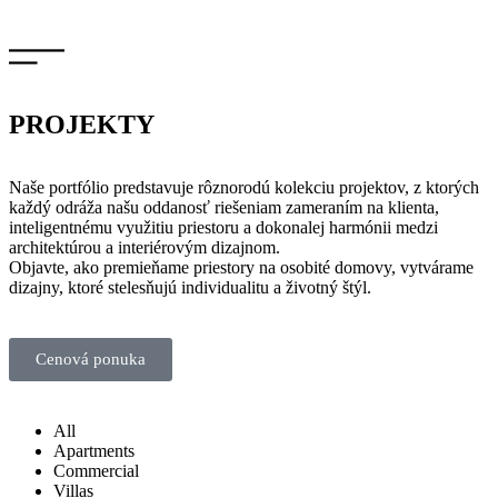
PROJEKTY
Naše portfólio predstavuje rôznorodú kolekciu projektov, z ktorých
každý odráža našu oddanosť riešeniam zameraním na klienta,
inteligentnému využitiu priestoru a dokonalej harmónii medzi
architektúrou a interiérovým dizajnom.
Objavte, ako premieňame priestory na osobité domovy, vytvárame
dizajny, ktoré stelesňujú individualitu a životný štýl.
Cenová ponuka
All
Apartments
Commercial
Villas